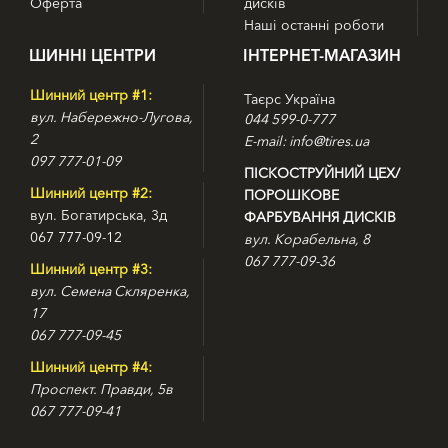
Оферта
дисків
забезпеченню тривалого терміну служби. Для цього ними
був використаний дуже простий, але в той же час
Наші останні роботи
ефективний спосіб. Шина оснащена протектором, глибина
ШИННІ ЦЕНТРИ
ІНТЕРНЕТ-МАГАЗИН
якого збільшена до 9 мм. У звязку з цим не можна не
відзначити наявність в складі гумової суміші ряду
Шинний центр #1:
Таєрс Україна
компонентів, що перешкоджають абразивного і
вул. Набережно-Лугова,
044 599-0-777
нерівномірного зносу. Крім того, в плечових зонах
2
E-mail: info@tires.ua
містяться масивні блоки, які в числі інших переваг
097 777-01-09
забезпечують більш рівномірний розподіл зовнішньої
ПІСКОСТРУЙНИЙ ЦЕХ/
навантаження по плямі контакту, що також знижує ризик
Шинний центр #2:
ПОРОШКОВЕ
передчасного стирання робочої поверхні протекторного
вул. Богатирська, 3д
ФАРБУВАННЯ ДИСКІВ
шару.
067 777-09-12
вул. Корабельна, 8
Основні особливості моделі Kormoran Stud
067 777-09-36
Шинний центр #3:
- продумана система шипування за допомогою
вул. Семена Скляренка,
автоматизованого обладнання, що формує на протекторі
17
шість безперервних рядів;
- підвищена щільність розташування ламелей, покращує
067 777-09-45
зчіпні властивості на битій снігу і зледенілому покритті, а
Шинний центр #4:
за рахунок перпендикулярного розташування формованих
Проспект. Правди, 5в
ними крайок підвищує ефективність роботи протектора при
067 777-09-41
наборі швидкості і гальмуванні;
- збільшений експлуатаційний ресурс досягається