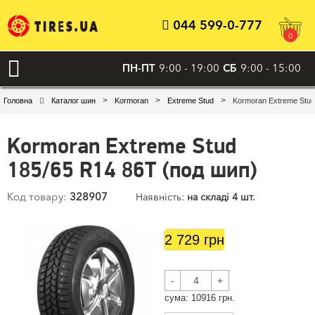
044 599-0-777
0
ПН-ПТ
9:00 - 19:00
СБ
9:00 - 15:00
>
>
>
Головна
Каталог шин
Kormoran
Extreme Stud
Kormoran Extreme Stud
Kormoran Extreme Stud
185/65 R14 86T (под шип)
Код товару:
328907
Наявність:
на складі 4 шт.
2 729 грн
-
+
сума:
10916
грн.