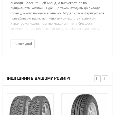
сьогодні належить цей бренд, а випускається на
підприємстві компанії Tigar, що також входить до складу
французького шинного концерну. Модель характеризується
привабливою вартістю і непоганими експлуатаційними
характеристиками, помітно кращими, ніж у більшості
конкурентів, що відносяться до цього цінового діапазону.
Шипи
Шина пропонується з шипами, встановленими в заводських
Читати далі
умовах. При цьому використовується повністю
автоматизоване обладнання. Це гарантує високу надійність
їх установки. При цьому самі сталеві елементи виготовлені
провідними в Європі німецькими і фінськими виробниками.
Схема розташування шипів була розроблена з
використанням технологій компютерного моделювання. У
ІНШІ ШИНИ В ВАШОМУ РОЗМІРІ
процесі руху ними утворюється шість безперервних рядів,
кожен з яких представляє собою «ланцюг протиковзання».
Варто відзначити збільшену кількість сталевих елементів.
У більшості типорозмірів протектор шини має більш ніж
девятьма десятками шипів. Це дозволяє їй демонструвати
на слизькому покритті зчеплення і керованість, які можна
назвати відмінними.