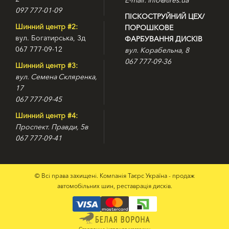
097 777-01-09
ПІСКОСТРУЙНИЙ ЦЕХ/
Шинний центр #2:
ПОРОШКОВЕ
вул. Богатирська, 3д
ФАРБУВАННЯ ДИСКІВ
067 777-09-12
вул. Корабельна, 8
067 777-09-36
Шинний центр #3:
вул. Семена Скляренка,
17
067 777-09-45
Шинний центр #4:
Проспект. Правди, 5в
067 777-09-41
© Всі права захищені. Компанія Таєрс Україна - продаж
автомобільних шин, реставрація дисків.