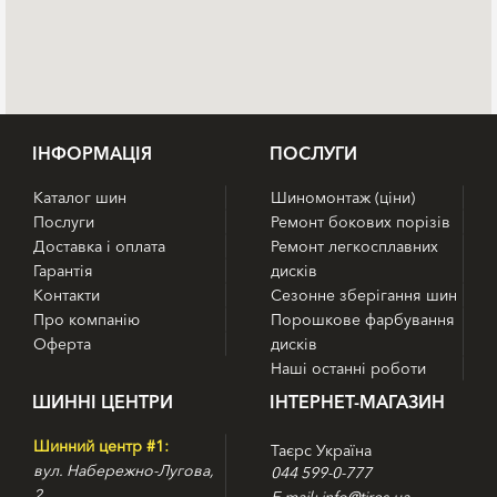
IНФОРМАЦІЯ
ПОСЛУГИ
Каталог шин
Шиномонтаж (ціни)
Послуги
Ремонт бокових порізів
Доставка і оплата
Ремонт легкосплавних
Гарантія
дисків
Контакти
Сезонне зберігання шин
Про компанію
Порошкове фарбування
Оферта
дисків
Наші останні роботи
ШИННІ ЦЕНТРИ
ІНТЕРНЕТ-МАГАЗИН
Шинний центр #1:
Таєрс Україна
вул. Набережно-Лугова,
044 599-0-777
2
E-mail: info@tires.ua