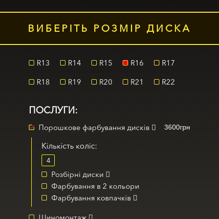
ВИБЕРІТЬ РОЗМІР ДИСКА
R13
R14
R15
R16
R17
R18
R19
R20
R21
R22
ПОСЛУГИ:
Порошкове фарбування дисків
3600грн
Кількість коліс:
Розбірні диски
Фарбування в 2 кольори
Фарбування ковпачків
Шиномонтаж