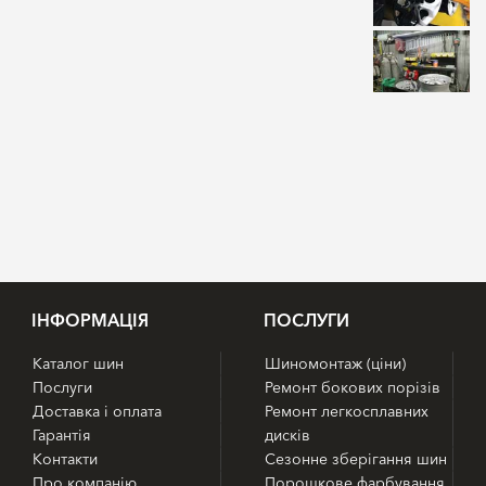
IНФОРМАЦІЯ
ПОСЛУГИ
Каталог шин
Шиномонтаж (ціни)
Послуги
Ремонт бокових порізів
Доставка і оплата
Ремонт легкосплавних
Гарантія
дисків
Контакти
Сезонне зберігання шин
Про компанію
Порошкове фарбування