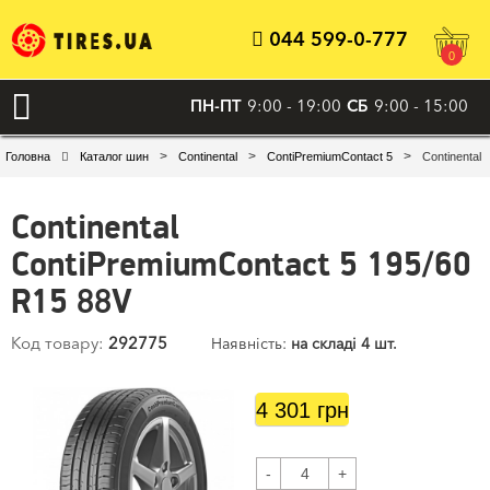
044 599-0-777
0
ПН-ПТ
9:00 - 19:00
СБ
9:00 - 15:00
>
>
>
Головна
Каталог шин
Continental
ContiPremiumContact 5
Continental
Continental
ContiPremiumContact 5 195/60
R15 88V
Код товару:
292775
Наявність:
на складі 4 шт.
4 301 грн
-
+