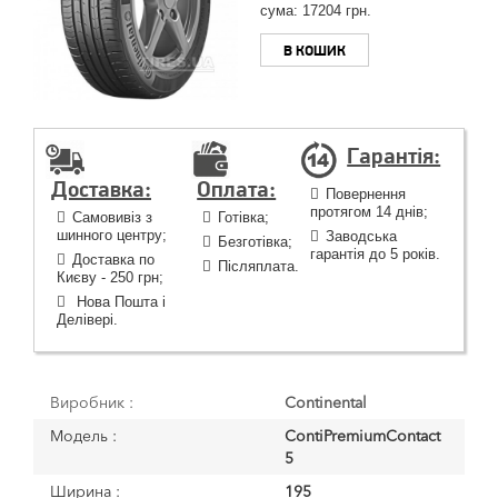
сума:
17204
грн.
В КОШИК
Гарантія:
Доставка:
Оплата:
Повернення
протягом 14 днів;
Самовивіз з
Готівка;
шинного центру;
Заводська
Безготівка;
гарантія до 5 років.
Доставка по
Післяплата.
Києву - 250 грн;
Нова Пошта і
Делівері.
Виробник :
Continental
Модель :
ContiPremiumContact
5
Ширина :
195