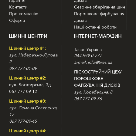
Гарантія
дисків
Основні особливості легкової шини Continental
ContiPremiumContact 5
Контакти
Сезонне зберігання шин
Про компанію
Порошкове фарбування
- Спеціальний малюнок протектора забезпечує відмінну
Оферта
дисків
керованість і курсову стійкість;
Наші останні роботи
- Унікальні ламелі дозволили зменшити гальмівний шлях і
звуковий ефект;
ШИННІ ЦЕНТРИ
ІНТЕРНЕТ-МАГАЗИН
- Спеціальна конструкція каркаса забезпечує підвищену
безпеку при русі.
Шинний центр #1:
Таєрс Україна
вул. Набережно-Лугова,
044 599-0-777
2
E-mail: info@tires.ua
097 777-01-09
ПІСКОСТРУЙНИЙ ЦЕХ/
Шинний центр #2:
ПОРОШКОВЕ
вул. Богатирська, 3д
ФАРБУВАННЯ ДИСКІВ
067 777-09-12
вул. Корабельна, 8
067 777-09-36
Шинний центр #3:
вул. Семена Скляренка,
17
067 777-09-45
Шинний центр #4: