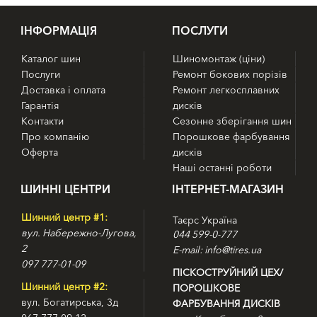
IНФОРМАЦІЯ
ПОСЛУГИ
Каталог шин
Шиномонтаж (ціни)
Послуги
Ремонт бокових порізів
Доставка і оплата
Ремонт легкосплавних
Гарантія
дисків
Контакти
Сезонне зберігання шин
Про компанію
Порошкове фарбування
Оферта
дисків
Наші останні роботи
ШИННІ ЦЕНТРИ
ІНТЕРНЕТ-МАГАЗИН
Шинний центр #1:
Таєрс Україна
вул. Набережно-Лугова,
044 599-0-777
2
E-mail: info@tires.ua
097 777-01-09
ПІСКОСТРУЙНИЙ ЦЕХ/
Шинний центр #2:
ПОРОШКОВЕ
вул. Богатирська, 3д
ФАРБУВАННЯ ДИСКІВ