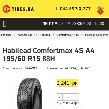
044 599-0-777
0
ПН-ПТ
9:00 - 19:00
СБ
9:00 - 15:00
>
>
>
Головна
Каталог шин
Habilead
Comfortmax A4 4S
Habilead Comfortm
Habilead Comfortmax 4S A4
195/60 R15 88H
Код товару:
344281
Наявність:
на складі 16 шт.
2 241 грн
-
+
сума:
8964
грн.