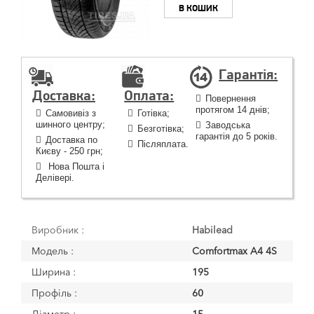
В КОШИК
Гарантія:
Доставка:
Оплата:
Повернення
протягом 14 днів;
Самовивіз з
Готівка;
шинного центру;
Заводська
Безготівка;
гарантія до 5 років.
Доставка по
Післяплата.
Києву - 250 грн;
Нова Пошта і
Делівері.
Виробник :
Habilead
Модель :
Comfortmax A4 4S
Ширина :
195
Профіль :
60