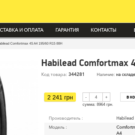
СТАВКА И ОПЛАТА
ГАРАНТИЯ
КОНТАКТЫ
bilead Comfortmax 4S A4 195/60 R15 88H
Habilead Comfortmax 
Код товара:
344281
Наличие:
на складе
2 241 грн
-
+
В К
cумма:
8964
грн.
Производитель :
Habilead
Модель :
Comfortm
A4