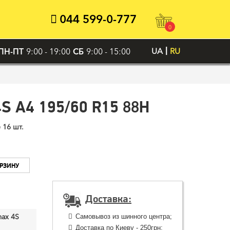
044 599-0-777
0
ПН-ПТ
9:00 - 19:00
СБ
9:00 - 15:00
UA
RU
4S A4 195/60 R15 88H
 16 шт.
ОРЗИНУ
Доставка:
ax 4S
Самовывоз из шинного центра;
Доставка по Киеву - 250грн;