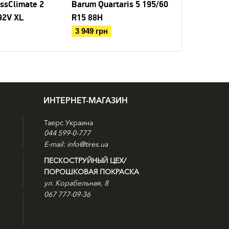
ossClimate 2
Barum Quartaris 5 195/60
Debica Na
92V XL
R15 88H
R15 88H
3 949 грн
3 780 грн
ИНТЕРНЕТ-МАГАЗИН
Таерс Украина
044 599-0-777
E-mail: info@tires.ua
ПЕСКОСТРУЙНЫЙ ЦЕХ/
ПОРОШКОВАЯ ПОКРАСКА
ул. Корабельная, 8
067 777-09-36