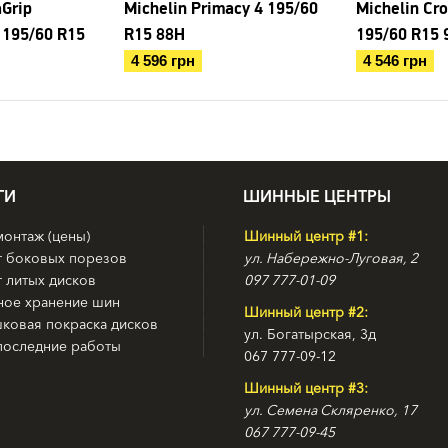
aGrip
Michelin Primacy 4 195/60
Michelin Cr
 195/60 R15
R15 88H
195/60 R15 
4 596 грн
4 546 грн
ГИ
ШИННЫЕ ЦЕНТРЫ
онтаж (цены)
Шинный центр #1:
т боковых порезов
ул. Набережно-Луговая, 2
 литых дисков
097 777-01-09
ное хранение шин
Шинный центр #2:
ковая покраска дисков
ул. Богатырская, 3д
последние работы
067 777-09-12
Шинный центр #3:
ул. Семена Скляренко, 17
067 777-09-45