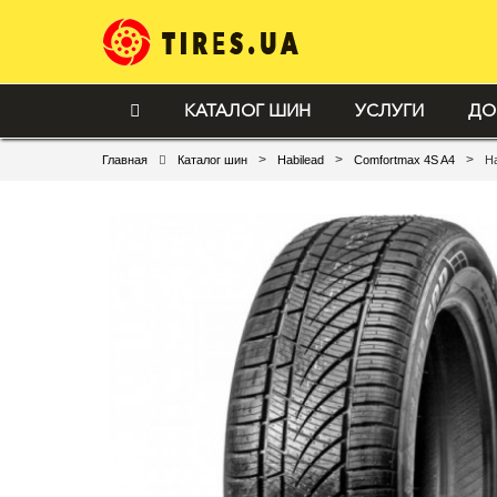
КАТАЛОГ ШИН
УСЛУГИ
ДО
>
>
>
Главная
Каталог шин
Habilead
Comfortmax 4S A4
Ha