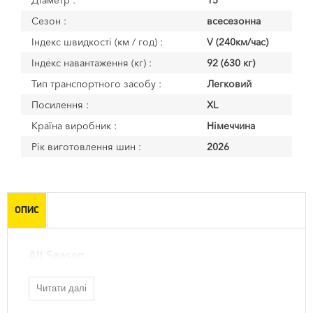
Діаметр :
15
Сезон :
всесезонна
Індекс швидкості (км / год) :
V (240км/час)
Індекс навантаження (кг) :
92 (630 кг)
Тип транспортного засобу :
Легковий
Посилення :
XL
Країна виробник :
Німеччина
Рік виготовлення шин :
2026
ОПИС
All Season
Читати далі