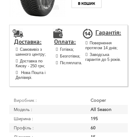
В КОШИК
Гарантія:
Доставка:
Оплата:
Повернення
протягом 14 днів;
Самовивіз з
Готівка;
шинного центру;
Заводська
Безготівка;
гарантія до 5 років.
Доставка по
Післяплата.
Києву - 250 грн;
Нова Пошта і
Делівері.
Виробник :
Cooper
Модель :
All Season
Ширина :
195
Профіль :
60