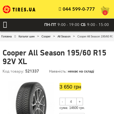
044 599-0-777
0
ПН-ПТ
9:00 - 19:00
СБ
9:00 - 15:00
>
>
>
Головна
Каталог шин
Cooper
All Season
Cooper All Season 195/60 R1
Cooper All Season 195/60 R15
92V XL
Код товару:
521337
Наявність:
немає на складі
3 650 грн
-
+
сума:
14600
грн.