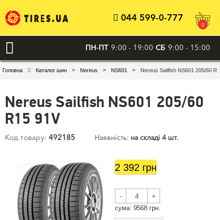
044 599-0-777
0
ПН-ПТ
9:00 - 19:00
СБ
9:00 - 15:00
>
>
>
Головна
Каталог шин
Nereus
NS601
Nereus Sailfish NS601 205/60 R
Nereus Sailfish NS601 205/60
R15 91V
Код товару:
492185
Наявність:
на складі 4 шт.
2 392 грн
-
+
сума:
9568
грн.