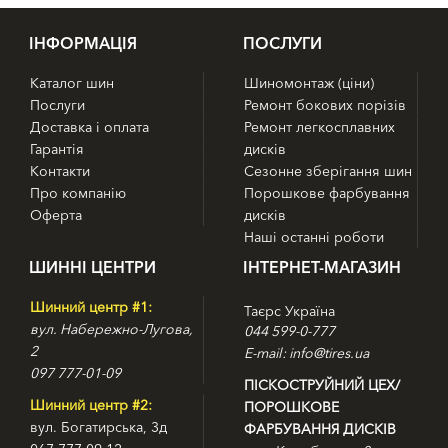
IНФОРМАЦІЯ
ПОСЛУГИ
Каталог шин
Шиномонтаж (ціни)
Послуги
Ремонт бокових порізів
Доставка і оплата
Ремонт легкосплавних
Гарантія
дисків
Контакти
Сезонне зберігання шин
Про компанію
Порошкове фарбування
Оферта
дисків
Наші останні роботи
ШИННІ ЦЕНТРИ
ІНТЕРНЕТ-МАГАЗИН
Шинний центр #1:
Таєрс Україна
вул. Набережно-Лугова,
044 599-0-777
2
E-mail: info@tires.ua
097 777-01-09
ПІСКОСТРУЙНИЙ ЦЕХ/
Шинний центр #2:
ПОРОШКОВЕ
вул. Богатирська, 3д
ФАРБУВАННЯ ДИСКІВ