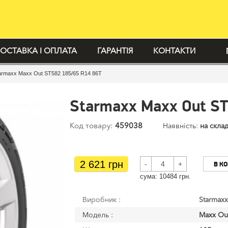
ОСТАВКА І ОПЛАТА
ГАРАНТІЯ
КОНТАКТИ
armaxx Maxx Out ST582 185/65 R14 86T
Starmaxx Maxx Out ST
Код товару:
459038
Наявність:
на склад
2 621 грн
-
+
В К
сума:
10484
грн.
Виробник :
Starmaxx
Модель :
Maxx Ou