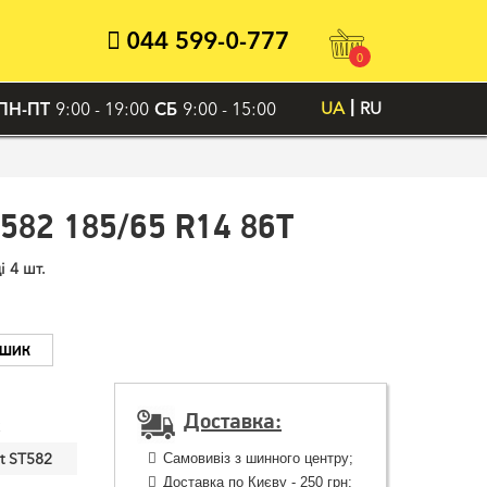
044 599-0-777
0
ПН-ПТ
9:00 - 19:00
СБ
9:00 - 15:00
UA
RU
582 185/65 R14 86T
і 4 шт.
ОШИК
Доставка:
t ST582
Самовивіз з шинного центру;
Доставка по Києву - 250 грн;