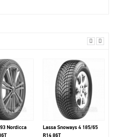
Orium All
R14 86H
2 747 грн
93 Nordicca
Lassa Snoways 4 185/65
86T
R14 86T