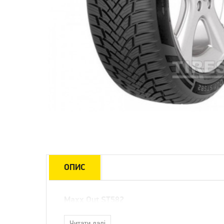
ОПИС
Maxx Out ST582
Читати далі