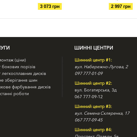
3 073 грн
2 997 грн
УГИ
ШИННІ ЦЕНТРИ
нтаж (ціни)
Шинний центр #1:
 бокових порізів
вул. Набережно-Лугова, 2
 легкосплавних дисків
097 777-01-09
е зберігання шин
Шинний центр #2:
кове фарбування дисків
вул. Богатирська, 3д
станні роботи
067 777-09-12
Шинний центр #3:
вул. Семена Скляренка, 17
067 777-09-45
Шинний центр #4:
Проспект. Правди, 5в