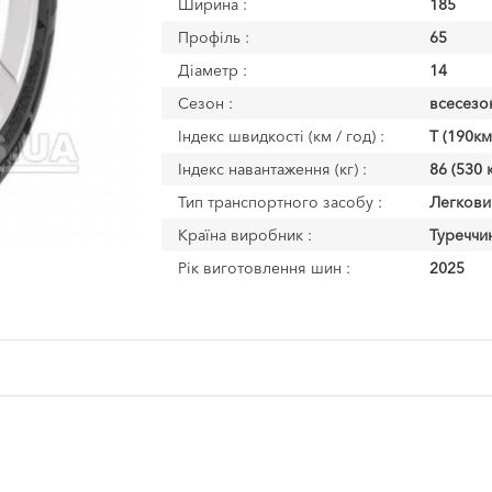
Ширина :
185
Профіль :
65
Діаметр :
14
Сезон :
всесезо
Індекс швидкості (км / год) :
T (190км
Індекс навантаження (кг) :
86 (530 к
Тип транспортного засобу :
Легкови
Країна виробник :
Туреччи
Рік виготовлення шин :
2025