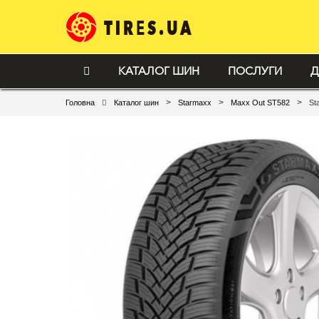
КАТАЛОГ ШИН
ПОСЛУГИ
Д
>
>
>
Головна
Каталог шин
Starmaxx
Maxx Out ST582
St