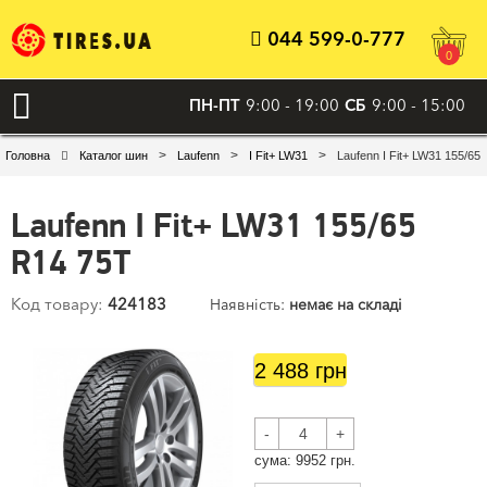
044 599-0-777
0
ПН-ПТ
9:00 - 19:00
СБ
9:00 - 15:00
>
>
>
Головна
Каталог шин
Laufenn
I Fit+ LW31
Laufenn I Fit+ LW31 155/65
Laufenn I Fit+ LW31 155/65
R14 75T
Код товару:
424183
Наявність:
немає на складі
2 488 грн
-
+
сума:
9952
грн.