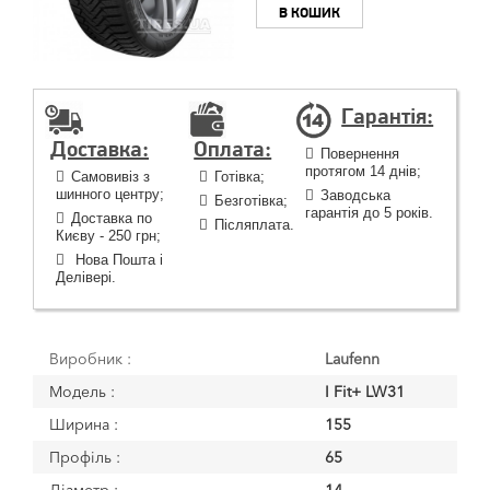
В КОШИК
Гарантія:
Доставка:
Оплата:
Повернення
протягом 14 днів;
Самовивіз з
Готівка;
шинного центру;
Заводська
Безготівка;
гарантія до 5 років.
Доставка по
Післяплата.
Києву - 250 грн;
Нова Пошта і
Делівері.
Виробник :
Laufenn
Модель :
I Fit+ LW31
Ширина :
155
Профіль :
65