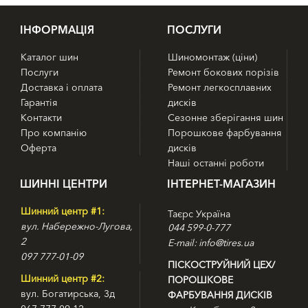
IНФОРМАЦІЯ
ПОСЛУГИ
Каталог шин
Шиномонтаж (ціни)
Послуги
Ремонт бокових порізів
Доставка і оплата
Ремонт легкосплавних
Гарантія
дисків
Контакти
Сезонне зберігання шин
Про компанію
Порошкове фарбування
Оферта
дисків
Наші останні роботи
ШИННІ ЦЕНТРИ
ІНТЕРНЕТ-МАГАЗИН
Шинний центр #1:
Таєрс Україна
вул. Набережно-Лугова,
044 599-0-777
2
E-mail: info@tires.ua
097 777-01-09
ПІСКОСТРУЙНИЙ ЦЕХ/
Шинний центр #2:
ПОРОШКОВЕ
вул. Богатирська, 3д
ФАРБУВАННЯ ДИСКІВ