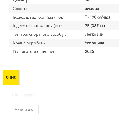
Діаметр :
14
Сезон :
зимова
Індекс швидкості (км / год) :
T (190км/час)
Індекс навантаження (кг) :
75 (387 кг)
Тип транспортного засобу :
Легковий
Країна виробник :
Угорщина
Рік виготовлення шин :
2025
ОПИС
I Fit+ LW31
Читати далі