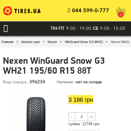
044 599-0-777
0
ПН-ПТ
9:00 - 19:00
СБ
9:00 - 15:00
>
>
>
Главная
Каталог шин
Nexen
WinGuard Snow G3 WH21
Nexen WinGu
Nexen WinGuard Snow G3
WH21 195/60 R15 88T
Код товара:
396234
Наличие:
нет на складе
3 186 грн
-
+
cумма:
12744
грн.