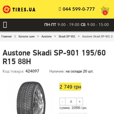
044 599-0-777
0
ПН-ПТ
9:00 - 19:00
СБ
9:00 - 15:00
>
>
>
Главная
Каталог шин
Austone
Skadi SP-901
Austone Skadi SP-901 1
Austone Skadi SP-901 195/60
R15 88H
Код товара:
424097
Наличие:
на складе 20 шт.
2 749 грн
-
+
cумма:
10996
грн.