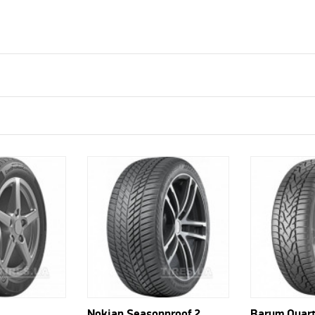
Nokian Seasonproof 2
Barum Quart