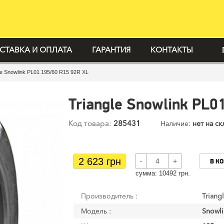
СТАВКА И ОПЛАТА
ГАРАНТИЯ
КОНТАКТЫ
le Snowlink PL01 195/60 R15 92R XL
Triangle Snowlink PL0
Код товара:
285431
Наличие:
нет на ск
2 623 грн
-
+
В К
cумма:
10492
грн.
Производитель :
Triang
Модель :
Snowli