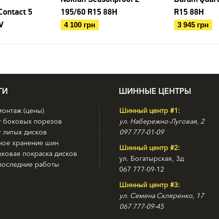
ontact 5
195/60 R15 88H
R15 88H
V
4 100 грн
3 945 грн
ГИ
ШИННЫЕ ЦЕНТРЫ
онтаж (цены)
Шинный центр #1:
т боковых порезов
ул. Набережно-Луговая, 2
 литых дисков
097 777-01-09
ное хранение шин
Шинный центр #2:
ковая покраска дисков
ул. Богатырская, 3д
последние работы
067 777-09-12
Шинный центр #3:
ул. Семена Скляренко, 17
067 777-09-45