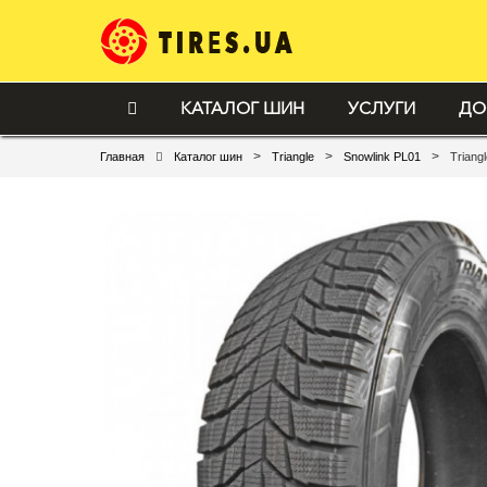
КАТАЛОГ ШИН
УСЛУГИ
ДО
>
>
>
Главная
Каталог шин
Triangle
Snowlink PL01
Triang