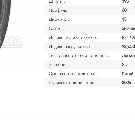
Ширина :
195
Профиль :
60
Диаметр :
15
Сезон :
зимня
Индекс скорости (км/ч) :
R (170
Индекс нагрузки (кг) :
92(630
Тип транспортного средства :
Легко
Усиление :
XL
Страна производитель :
Китай
Год изготовления шин :
2025