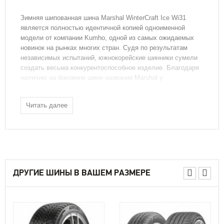
Зимняя шипованная шина Marshal WinterCraft Ice Wi31
является полностью идентичной копией одноименной
модели от компании Kumho, одной из самых ожидаемых
новинок на рынках многих стран. Судя по результатам
независимых испытаний, южнокорейские шинники сумели
создать весьма конкурентоспособное изделие. Благодаря
наличию на боковине шине названия Marshal у
отечественных автолюбителей есть возможность
приобрести его по более привлекательной стоимости.
Читать далее
Технология AIMC
Большинство улучшений по сравнению с моделью KW22,
на замену которой была выпущена Marshal Wintercraft Ice
WI31, было обеспечено за счет компаунда. При этом
южнокорейские шинники оптимизировали не только его
состав, но и технологию его производства, получившую
ДРУГИЕ ШИНЫ В ВАШЕМ РАЗМЕРЕ
название AIMC (Artifical Intelligence Mixing Control). Суть
нововведения заключается в обеспечении однородности
резиновой смеси, что на дороге реализуется в виде
стабильности и надежности сцепных свойств.
Honeycomb 3D Sipe