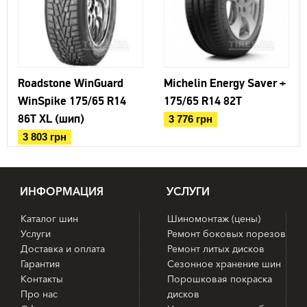
устойчивость при маневрировании, придают
управляемости спортивную отточенность.
Roadstone WinGuard
Michelin Energy Saver +
WinSpike 175/65 R14
175/65 R14 82T
86T XL (шип)
3 776 грн
3 803 грн
ИНФОРМАЦИЯ
УСЛУГИ
Каталог шин
Шиномонтаж (цены)
Услуги
Ремонт боковых порезов
Доставка и оплата
Ремонт литых дисков
Гарантия
Сезонное хранение шин
Контакты
Порошковая покраска
Про нас
дисков