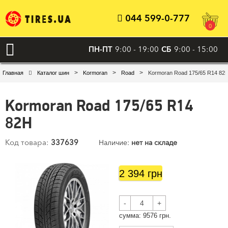
044 599-0-777
0
ПН-ПТ
9:00 - 19:00
СБ
9:00 - 15:00
>
>
>
Главная
Каталог шин
Kormoran
Road
Kormoran Road 175/65 R14 82
Kormoran Road 175/65 R14
82H
Код товара:
337639
Наличие:
нет на складе
2 394 грн
-
+
cумма:
9576
грн.