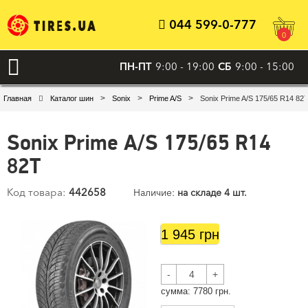
044 599-0-777
0
ПН-ПТ
9:00 - 19:00
СБ
9:00 - 15:00
>
>
>
Главная
Каталог шин
Sonix
Prime A/S
Sonix Prime A/S 175/65 R14 82
Sonix Prime A/S 175/65 R14
82T
Код товара:
442658
Наличие:
на складе 4 шт.
1 945 грн
-
+
cумма:
7780
грн.