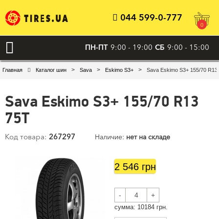
044 599-0-777
0
ПН-ПТ
9:00 - 19:00
СБ
9:00 - 15:00
>
>
>
Главная
Каталог шин
Sava
Eskimo S3+
Sava Eskimo S3+ 155/70 R13
Sava Eskimo S3+ 155/70 R13
75T
Код товара:
267297
Наличие:
нет на складе
2 546 грн
-
+
cумма:
10184
грн.