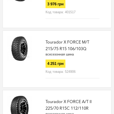
3 976 грн
Код товара:
401517
Tourador X FORCE M/T
215/75 R15 106/103Q
всесезонная шина
4 251 грн
Код товара:
524906
Tourador X FORCE A/T II
225/70 R15C 112/110R
всесезонная шина