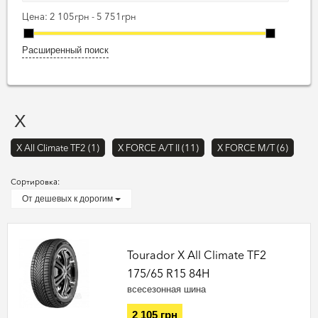
Цена:
2 105грн - 5 751грн
Расширенный поиск
X
X All Climate TF2 (1)
X FORCE A/T II (11)
X FORCE M/T (6)
Сортировка:
От дешевых к дорогим
Tourador X All Climate TF2
175/65 R15 84H
всесезонная шина
2 105 грн