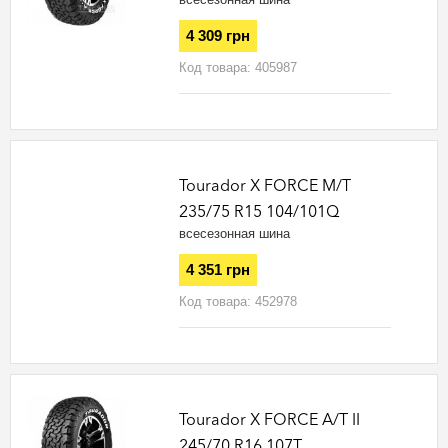
4 309 грн
Код товара:
405987
Tourador X FORCE M/T
235/75 R15 104/101Q
всесезонная шина
4 351 грн
Код товара:
452978
Tourador X FORCE A/T II
245/70 R16 107T