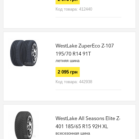
Код товара:
412440
WestLake ZuperEco Z-107
195/70 R14 91T
летняя шина
2 095 грн
Код товара:
442938
WestLake All Seasons Elite Z-
401 185/65 R15 92H XL
всесезонная шина