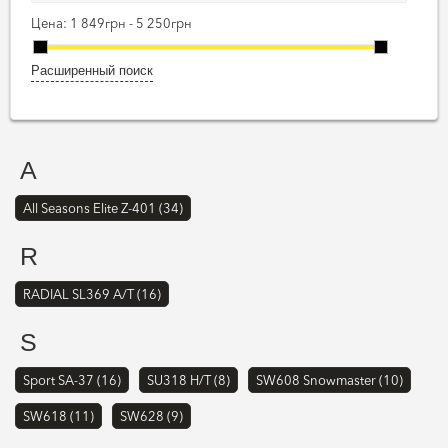
Цена:
1 849грн - 5 250грн
Расширенный поиск
A
All Seasons Elite Z-401 (34)
R
RADIAL SL369 A/T (16)
S
Sport SA-37 (16)
SU318 H/T (8)
SW608 Snowmaster (10)
SW618 (11)
SW628 (9)