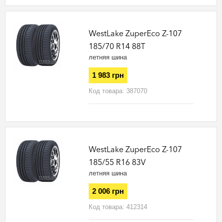
WestLake ZuperEco Z-107
185/70 R14 88T
летняя шина
1 983 грн
Код товара:
387070
WestLake ZuperEco Z-107
185/55 R16 83V
летняя шина
2 006 грн
Код товара:
412314