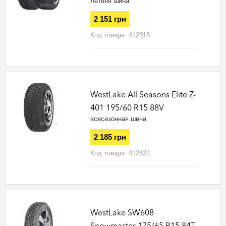
летняя шина
2 151 грн
Код товара:
412315
WestLake All Seasons Elite Z-
401 195/60 R15 88V
всесезонная шина
2 185 грн
Код товара:
412421
WestLake SW608
Snowmaster 175/65 R15 84T