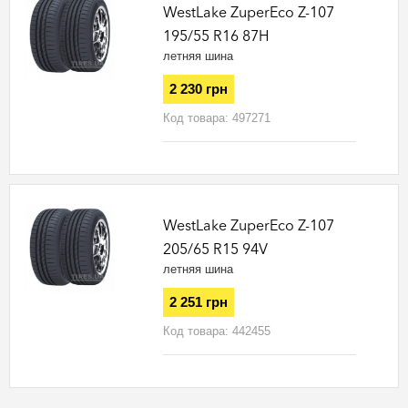
WestLake ZuperEco Z-107
195/55 R16 87H
летняя шина
2 230 грн
Код товара:
497271
WestLake ZuperEco Z-107
205/65 R15 94V
летняя шина
2 251 грн
Код товара:
442455