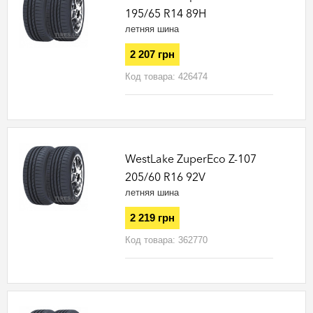
195/65 R14 89H
летняя шина
2 207 грн
Код товара:
426474
WestLake ZuperEco Z-107
205/60 R16 92V
летняя шина
2 219 грн
Код товара:
362770