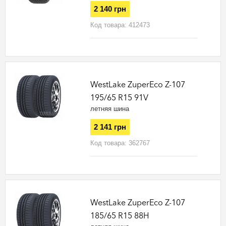
2 140 грн
Код товара:
412473
WestLake ZuperEco Z-107
195/65 R15 91V
летняя шина
2 141 грн
Код товара:
362767
WestLake ZuperEco Z-107
185/65 R15 88H