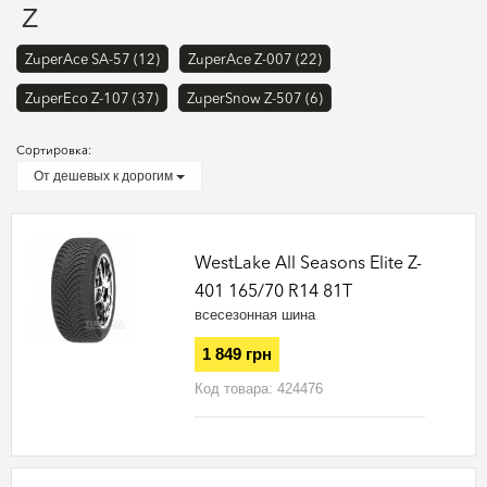
Z
ZuperAce SA-57 (12)
ZuperAce Z-007 (22)
ZuperEco Z-107 (37)
ZuperSnow Z-507 (6)
Сортировка:
От дешевых к дорогим
WestLake All Seasons Elite Z-
401 165/70 R14 81T
всесезонная шина
1 849 грн
Код товара:
424476