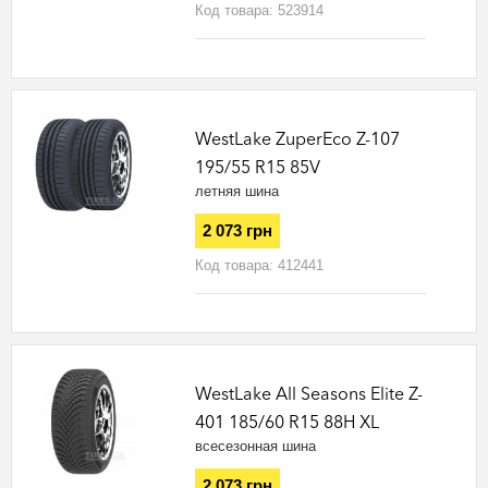
Код товара:
523914
WestLake ZuperEco Z-107
195/55 R15 85V
летняя шина
2 073 грн
Код товара:
412441
WestLake All Seasons Elite Z-
401 185/60 R15 88H XL
всесезонная шина
2 073 грн