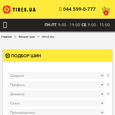
044 599-0-777
0
ПН-ПТ
9:00 - 19:00
СБ
9:00 - 15:00
>
Главная
Каталог шин
WestLake
ПОДБОР ШИН