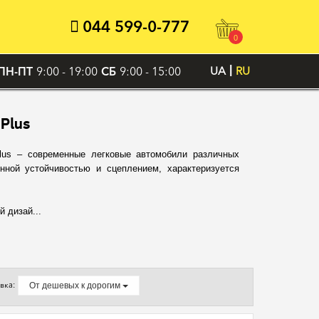
044 599-0-777
0
ПН-ПТ
9:00 - 19:00
СБ
9:00 - 15:00
UA
RU
Plus
lus – современные легковые автомобили различных
нной устойчивостью и сцеплением, характеризуется
 дизай...
вка:
От дешевых к дорогим