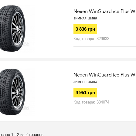
Nexen WinGuard ice Plus W
зимняя шина
3 836 грн
Код товара:
329633
Nexen WinGuard ice Plus W
зимняя шина
4 951 грн
Код товара:
334074
азано 1 - 2 из 2 товаров