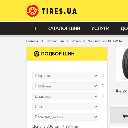
КАТАЛОГ ШИН
УСЛУГИ
ДО
>
>
Главная
Каталог шин
Nexen
WinGuard ice Plus WH43
ПОДБОР ШИН
Далее
Про
Цена:
3 836грн - 4 951грн