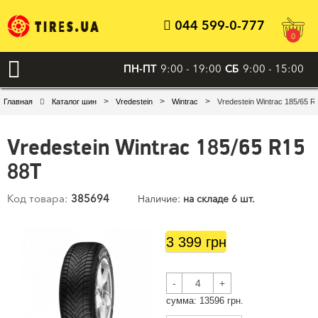
044 599-0-777
0
ПН-ПТ
9:00 - 19:00
СБ
9:00 - 15:00
>
>
>
Главная
Каталог шин
Vredestein
Wintrac
Vredestein Wintrac 185/65 R
Vredestein Wintrac 185/65 R15
88T
Код товара:
385694
Наличие:
на складе 6 шт.
3 399 грн
-
+
cумма:
13596
грн.