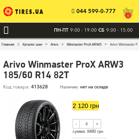
044 599-0-777
0
ПН-ПТ
9:00 - 19:00
СБ
9:00 - 15:00
>
>
>
Главная
Каталог шин
Arivo
Winmaster ProX ARW3
Arivo Winmaster P
Arivo Winmaster ProX ARW3
185/60 R14 82T
Код товара:
413628
Наличие:
нет на складе
2 120 грн
-
+
cумма:
8480
грн.