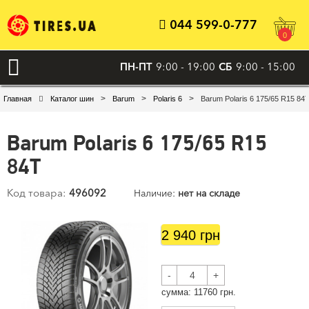
044 599-0-777
0
ПН-ПТ
9:00 - 19:00
СБ
9:00 - 15:00
>
>
>
Главная
Каталог шин
Barum
Polaris 6
Barum Polaris 6 175/65 R15 84
Barum Polaris 6 175/65 R15
84T
Код товара:
496092
Наличие:
нет на складе
2 940 грн
-
+
cумма:
11760
грн.