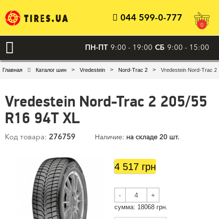
044 599-0-777
0
ПН-ПТ
9:00 - 19:00
СБ
9:00 - 15:00
>
>
>
Главная
Каталог шин
Vredestein
Nord-Trac 2
Vredestein Nord-Trac 2
Vredestein Nord-Trac 2 205/55
R16 94T XL
Код товара:
276759
Наличие:
на складе 20 шт.
4 517 грн
-
+
cумма:
18068
грн.