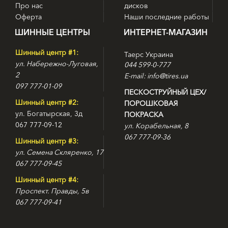
Про нас
дисков
протектора с неравномерным шагом размещения блоков
Оферта
Наши последние работы
обеспечивает прекрасное сцепление, как на зимнем
покрытии, так и на сухом и мокром асфальте;
ШИННЫЕ ЦЕНТРЫ
ИНТЕРНЕТ-МАГАЗИН
— Высокая стойкость к аквапланированию и
слашплэнингу, благодаря специальной форме канавок и
Шинный центр #1:
Таерс Украина
ламелей, эффективно удаляющих из пятна контакта воду
ул. Набережно-Луговая,
044 599-0-777
и снег;
2
E-mail: info@tires.ua
— Высокая эластичность при низких температурах
097 777-01-09
обеспечивается новым составом резиновой смеси.
ПЕСКОСТРУЙНЫЙ ЦЕХ/
Шинный центр #2:
ПОРОШКОВАЯ
ул. Богатырская, 3д
ПОКРАСКА
067 777-09-12
ул. Корабельная, 8
067 777-09-36
Шинный центр #3:
ул. Семена Скляренко, 17
067 777-09-45
Шинный центр #4:
Проспект. Правды, 5в
067 777-09-41