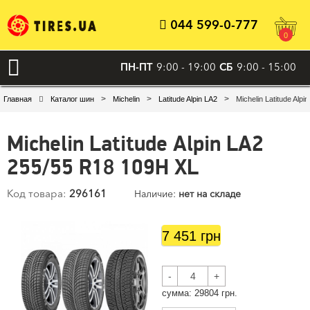
044 599-0-777
0
ПН-ПТ
9:00 - 19:00
СБ
9:00 - 15:00
>
>
>
Главная
Каталог шин
Michelin
Latitude Alpin LA2
Michelin Latitude Alp
Michelin Latitude Alpin LA2
255/55 R18 109H XL
Код товара:
296161
Наличие:
нет на складе
7 451 грн
-
+
cумма:
29804
грн.