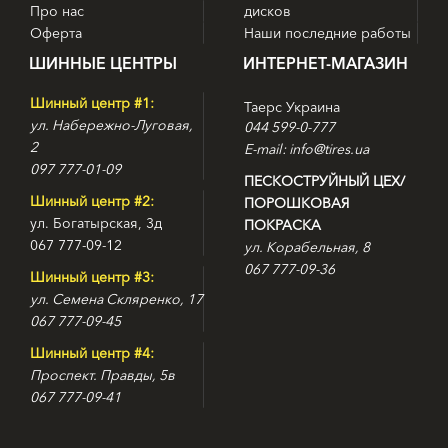
Про нас
дисков
Однако наиболее значимой технологией, использованной в
данной модели, стала Ridge-n-Flex, состоящей, в свою
Оферта
Наши последние работы
очередь, из двух составляющих – StabiliGrip и Helio
ШИННЫЕ ЦЕНТРЫ
ИНТЕРНЕТ-МАГАЗИН
Compound 3G.
Шинный центр #1:
Таерс Украина
Благодаря технологии StabiliGrip, протектор шины Michelin
ул. Набережно-Луговая,
044 599-0-777
Latitude Alpin 2 удалось оснастить большим количеством
2
E-mail: info@tires.ua
специальных ламелей, расположенных под разными
097 777-01-09
углами и прорезающими протекторные блоки на большую
ПЕСКОСТРУЙНЫЙ ЦЕХ/
глубину. Образованные этими ламелями многочисленные
Шинный центр #2:
ПОРОШКОВАЯ
острые кромки легко проникают сквозь водяную пленку на
ул. Богатырская, 3д
ПОКРАСКА
обледенелой поверхности, эффективно цепляясь даже за
067 777-09-12
ул. Корабельная, 8
малейшие неровности, а их разнонаправленное
067 777-09-36
расположение позволяет обеспечить сцепление во всех
Шинный центр #3:
направлениях. Помимо этого, особое строение стенок
ул. Семена Скляренко, 17
ламелей позволяет им прочно фиксироваться друг с
067 777-09-45
другом в момент соприкосновения с дорожным полотном,
что существенно повышает жесткость протекторных
Шинный центр #4:
блоков. Это, в свою очередь, позволило существенно
Проспект. Правды, 5в
улучшить основные характеристики шины на сухих
067 777-09-41
покрытиях.