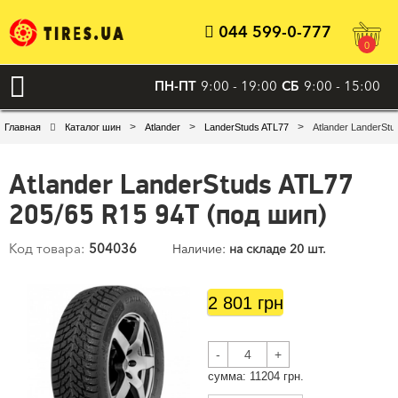
044 599-0-777
0
ПН-ПТ
9:00 - 19:00
СБ
9:00 - 15:00
>
>
>
Главная
Каталог шин
Atlander
LanderStuds ATL77
Atlander LanderStu
Atlander LanderStuds ATL77
205/65 R15 94T (под шип)
Код товара:
504036
Наличие:
на складе 20 шт.
2 801 грн
-
+
cумма:
11204
грн.