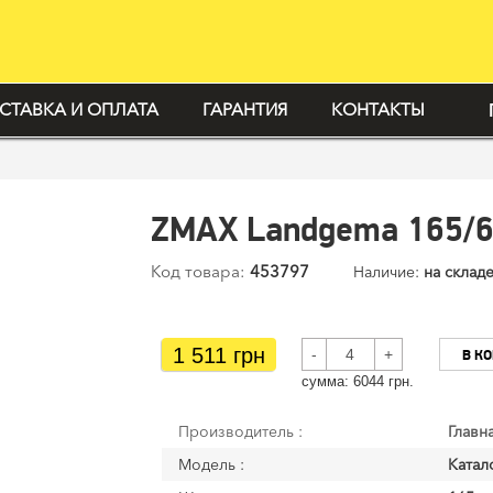
СТАВКА И ОПЛАТА
ГАРАНТИЯ
КОНТАКТЫ
ZMAX Landgema 165/6
Код товара:
453797
Наличие:
на складе
1 511 грн
-
+
В К
cумма:
6044
грн.
Производитель :
Главн
Модель :
Катал