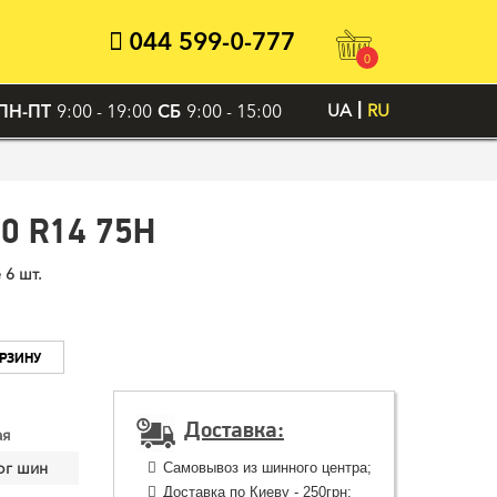
044 599-0-777
0
ПН-ПТ
9:00 - 19:00
СБ
9:00 - 15:00
UA
RU
0 R14 75H
 6 шт.
ОРЗИНУ
Доставка:
ая
ог шин
Самовывоз из шинного центра;
Доставка по Киеву - 250грн;