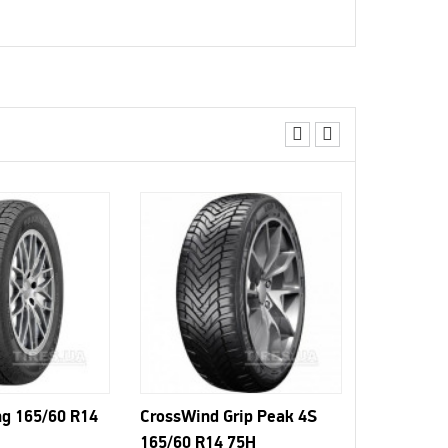
ng 165/60 R14
CrossWind Grip Peak 4S
Lanvigato
165/60 R14 75H
165/60 R1