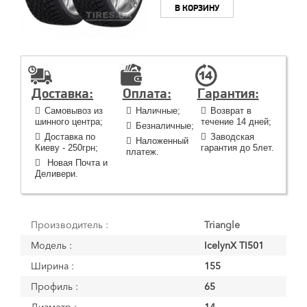
В КОРЗИНУ
Доставка:
Оплата:
Гарантия:
Самовывоз из
Наличные;
Возврат в
шинного центра;
течение 14 дней;
Безналичные;
Доставка по
Заводская
Наложенный
Киеву - 250грн;
гарантия до 5лет.
платеж.
Новая Почта и
Деливери.
Производитель :
Triangle
Модель :
IcelynX TI501
Ширина :
155
Профиль :
65