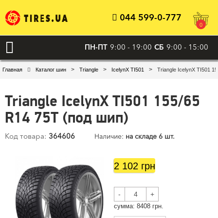
044 599-0-777
0
ПН-ПТ
9:00 - 19:00
СБ
9:00 - 15:00
>
>
>
Главная
Каталог шин
Triangle
IcelynX TI501
Triangle IcelynX TI501 1
Triangle IcelynX TI501 155/65
R14 75T (под шип)
Код товара:
364606
Наличие:
на складе 6 шт.
2 102 грн
-
+
cумма:
8408
грн.