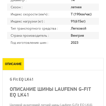
Диаметр :
14
Сезон :
летняя
Индекс скорости (км/ч) :
T (190км/час)
Индекс нагрузки (кг) :
91(615кг)
Тип транспортного средства :
Легковой
Страна производитель :
Венгрия
Год изготовления шин :
2023
ОПИСАНИЕ
G Fit EQ LK41
ОПИСАНИЕ ШИНЫ LAUFENN G-FIT
EQ LK41
Целевой аудиторией летней шины Laufenn G-Fit EQ LK41