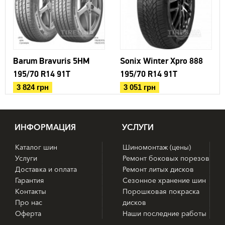
— ламели на стенках дренажных канавок дополнительно
усиливают устойчивость к аквапланированию;
— «мостики» между плечевыми блоками улучшают
сцепление в поворотах, снижают износ;
— оптимизированный дизайн плечевых зон уменьшает
уровень шумов, улучшает устойчивость на высокой
Barum Bravuris 5HM
Sonix Winter Xpro 888
скорости.
195/70 R14 91T
195/70 R14 91T
3 824 грн
3 051 грн
ИНФОРМАЦИЯ
УСЛУГИ
Каталог шин
Шиномонтаж (цены)
Услуги
Ремонт боковых порезов
Доставка и оплата
Ремонт литых дисков
Гарантия
Сезонное хранение шин
Контакты
Порошковая покраска
Про нас
дисков
Оферта
Наши последние работы