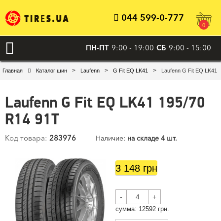
044 599-0-777
0
ПН-ПТ
9:00 - 19:00
СБ
9:00 - 15:00
>
>
>
Главная
Каталог шин
Laufenn
G Fit EQ LK41
Laufenn G Fit EQ LK41 
Laufenn G Fit EQ LK41 195/70
R14 91T
Код товара:
283976
Наличие:
на складе 4 шт.
3 148 грн
-
+
cумма:
12592
грн.