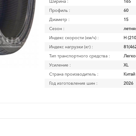
Ширина :
165
Профиль :
60
Диаметр :
15
Сезон :
летня
Индекс скорости (км/ч) :
H (210
Индекс нагрузки (кг) :
81(462
Тип транспортного средства :
Легко
Усиление :
XL
Страна производитель :
Китай
Год изготовления шин :
2026