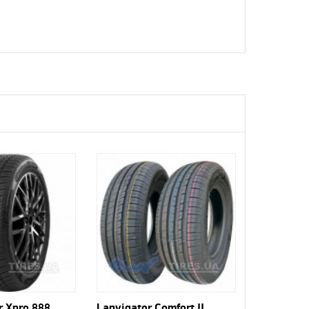
r Xpro 888
Lanvigator Comfort II