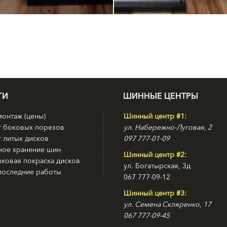
ГИ
ШИННЫЕ ЦЕНТРЫ
онтаж (цены)
Шинный центр #1:
т боковых порезов
ул. Набережно-Луговая, 2
 литых дисков
097 777-01-09
ное хранение шин
Шинный центр #2:
ковая покраска дисков
ул. Богатырская, 3д
последние работы
067 777-09-12
Шинный центр #3:
ул. Семена Скляренко, 17
067 777-09-45