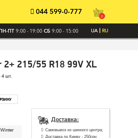
044 599-0-777
0
ПН-ПТ
9:00 - 19:00
СБ
9:00 - 15:00
UA
RU
r 2+ 215/55 R18 99V XL
 4 шт.
ОРЗИНУ
Доставка:
Winter
Самовывоз из шинного центра;
Доставка по Киеву - 250грн;