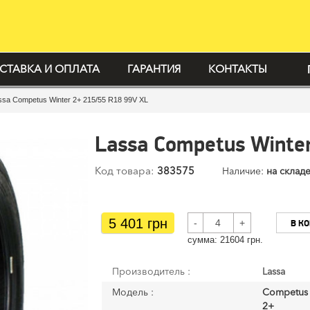
СТАВКА И ОПЛАТА
ГАРАНТИЯ
КОНТАКТЫ
ssa Competus Winter 2+ 215/55 R18 99V XL
Lassa Competus Winte
Код товара:
383575
Наличие:
на складе
5 401 грн
-
+
В К
cумма:
21604
грн.
Производитель :
Lassa
Модель :
Competus 
2+