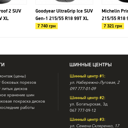
oof 2 SUV
Goodyear UltraGrip Ice SUV
Michelin Pr
V XL
Gen-1 215/55 R18 99T XL
215/55 R18 
7 740 грн
7 321 грн
ГИ
ШИННЫЕ ЦЕНТРЫ
онтаж (цены)
Шинный центр #1:
т боковых порезов
ул. Набережно-Луговая, 2
 литых дисков
097 777-01-09
ное хранение шин
Шинный центр #2:
ковая покраска дисков
ул. Богатырская, 3д
последние работы
067 777-09-12
Шинный центр #3:
ул. Семена Скляренко, 17