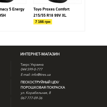
imacy 5 Energy
Toyo Proxes Comfort
Goodyear E
95H
215/55 R18 99V XL
Performan
99V XL
7 166 грн
5 101 грн
ИНТЕРНЕТ-МАГАЗИН
Таерс Украина
044 599-0-777
E-mail: info@tires.ua
ПЕСКОСТРУЙНЫЙ ЦЕХ/
ПОРОШКОВАЯ ПОКРАСКА
ул. Корабельная, 8
067 777-09-36