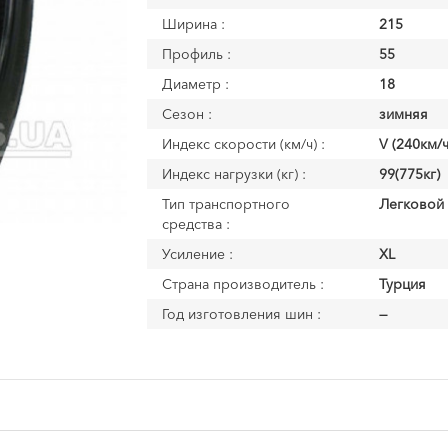
Ширина :
215
Профиль :
55
Диаметр :
18
Сезон :
зимняя
Индекс скорости (км/ч) :
V (240км/ч
Индекс нагрузки (кг) :
99(775кг)
Тип транспортного
Легковой
средства :
Усиление :
XL
Страна производитель :
Турция
Год изготовления шин :
—