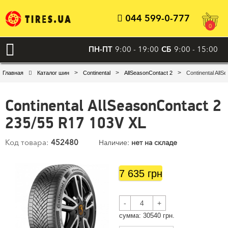
044 599-0-777
0
ПН-ПТ
9:00 - 19:00
СБ
9:00 - 15:00
>
>
>
Главная
Каталог шин
Continental
AllSeasonContact 2
Continental All
Continental AllSeasonContact 2
235/55 R17 103V XL
Код товара:
452480
Наличие:
нет на складе
7 635 грн
-
+
cумма:
30540
грн.