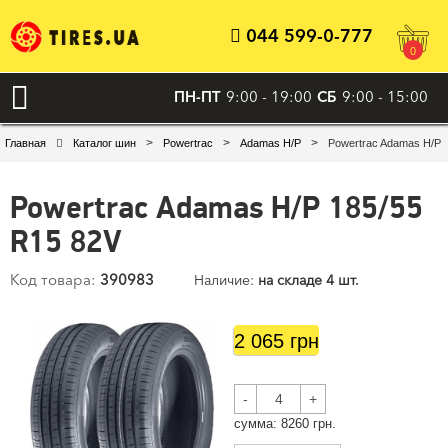
044 599-0-777
0
ПН-ПТ
9:00 - 19:00
СБ
9:00 - 15:00
>
>
>
Главная
Каталог шин
Powertrac
Adamas H/P
Powertrac Adamas H/P 
Powertrac Adamas H/P 185/55
R15 82V
Код товара:
390983
Наличие:
на складе 4 шт.
2 065 грн
-
+
cумма:
8260
грн.