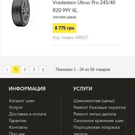
Vredestein Ultrac Pro 245/40
R20 99Y XL
летняя шина
8 775 грн
Код товара:
439117
1
2
3
Показано 1 - 24 из 58 товаров
ИНФОРМАЦИЯ
УСЛУГИ
Каталог шин
Шиномонтаж (цены)
Услуги
Ремонт боковых порезов
Доставка и оплата
Ремонт литых дисков
Гарантия
Сезонное хранение шин
Контакты
Порошковая покраска
Про нас
дисков