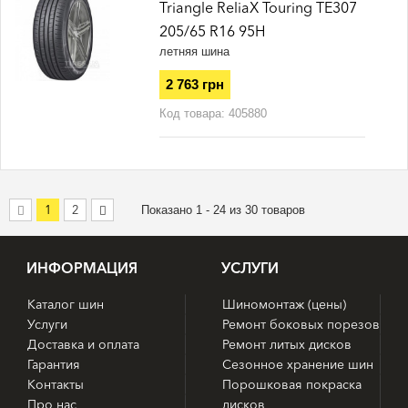
Triangle ReliaX Touring TE307
205/65 R16 95H
летняя шина
2 763 грн
Код товара:
405880
1
2
Показано 1 - 24 из 30 товаров
ИНФОРМАЦИЯ
УСЛУГИ
Каталог шин
Шиномонтаж (цены)
Услуги
Ремонт боковых порезов
Доставка и оплата
Ремонт литых дисков
Гарантия
Сезонное хранение шин
Контакты
Порошковая покраска
Про нас
дисков