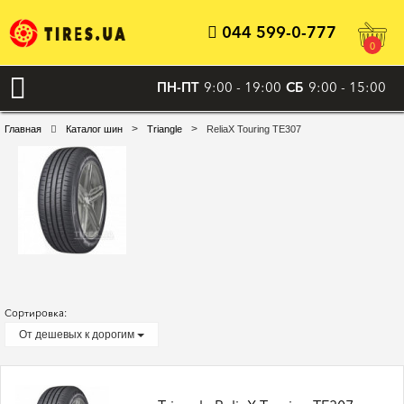
044 599-0-777
0
ПН-ПТ
9:00 - 19:00
СБ
9:00 - 15:00
>
>
Главная
Каталог шин
Triangle
ReliaX Touring TE307
Сортировка:
От дешевых к дорогим