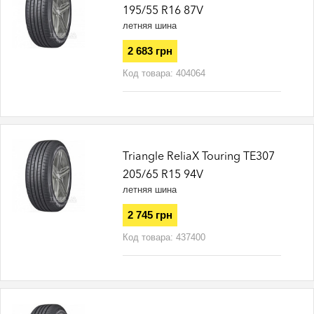
195/55 R16 87V
летняя шина
2 683 грн
Код товара:
404064
Triangle ReliaX Touring TE307
205/65 R15 94V
летняя шина
2 745 грн
Код товара:
437400